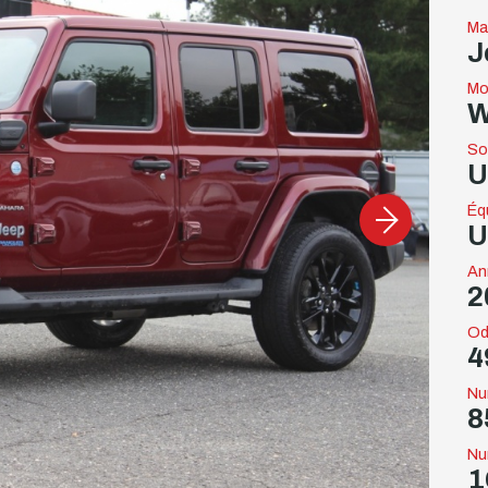
Ma
J
Mo
W
So
U
Éq
U
An
2
Od
4
Nu
8
Nu
1