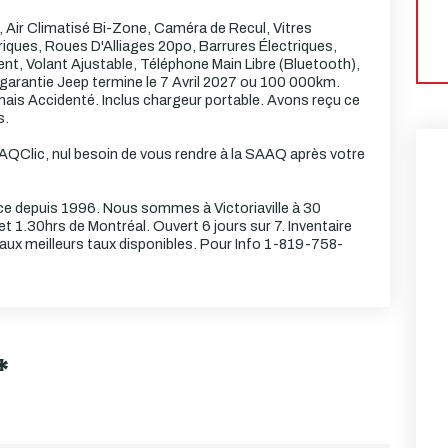
 Air Climatisé Bi-Zone, Caméra de Recul, Vitres
triques, Roues D'Alliages 20po, Barrures Électriques,
nt, Volant Ajustable, Téléphone Main Libre (Bluetooth),
garantie Jeep termine le 7 Avril 2027 ou 100 000km.
mais Accidenté. Inclus chargeur portable. Avons reçu ce
s.
Clic, nul besoin de vous rendre à la SAAQ après votre
vice depuis 1996. Nous sommes à Victoriaville à 30
 1.30hrs de Montréal. Ouvert 6 jours sur 7. Inventaire
ux meilleurs taux disponibles. Pour Info 1-819-758-
*