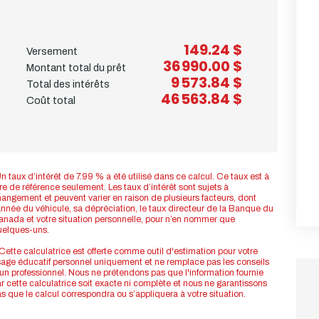
149.24 $
Versement
36 990.00 $
Montant total du prêt
9 573.84 $
Total des intérêts
46 563.84 $
Coût total
n taux d’intérêt de 7.99 % a été utilisé dans ce calcul. Ce taux est à
tre de référence seulement. Les taux d’intérêt sont sujets à
angement et peuvent varier en raison de plusieurs facteurs, dont
année du véhicule, sa dépréciation, le taux directeur de la Banque du
nada et votre situation personnelle, pour n’en nommer que
uelques-uns.
Cette calculatrice est offerte comme outil d'estimation pour votre
age éducatif personnel uniquement et ne remplace pas les conseils
un professionnel. Nous ne prétendons pas que l'information fournie
r cette calculatrice soit exacte ni complète et nous ne garantissons
s que le calcul correspondra ou s’appliquera à votre situation.