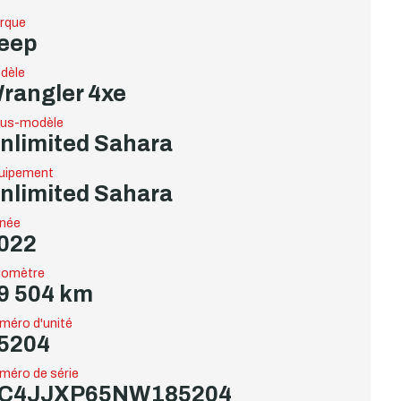
rque
eep
dèle
rangler 4xe
us-modèle
nlimited Sahara
uipement
nlimited Sahara
née
022
omètre
9 504 km
méro d'unité
5204
méro de série
C4JJXP65NW185204