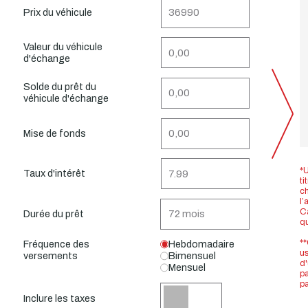
Prix du véhicule
Valeur du véhicule
d'échange
Solde du prêt du
véhicule d'échange
Mise de fonds
*U
Taux d'intérêt
ti
ch
l’
Ca
Durée du prêt
q
**
Fréquence des
Hebdomadaire
us
versements
Bimensuel
d'
Mensuel
pa
pa
Inclure les taxes