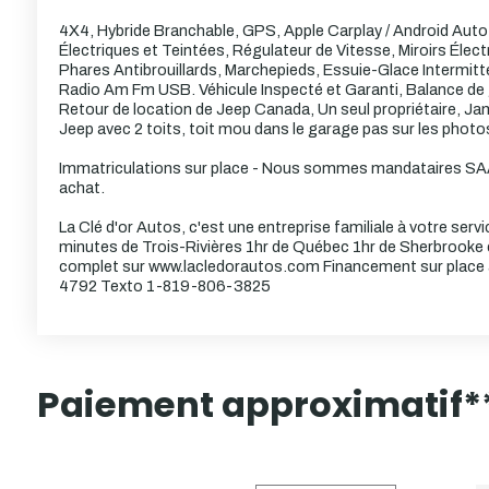
4X4, Hybride Branchable, GPS, Apple Carplay / Android Auto,
Électriques et Teintées, Régulateur de Vitesse, Miroirs Élec
Phares Antibrouillards, Marchepieds, Essuie-Glace Intermitte
Radio Am Fm USB. Véhicule Inspecté et Garanti, Balance de 
Retour de location de Jeep Canada, Un seul propriétaire, Ja
Jeep avec 2 toits, toit mou dans le garage pas sur les photo
Immatriculations sur place - Nous sommes mandataires SAAQ
achat.
La Clé d'or Autos, c'est une entreprise familiale à votre ser
minutes de Trois-Rivières 1hr de Québec 1hr de Sherbrooke et
complet sur www.lacledorautos.com Financement sur place a
4792 Texto 1-819-806-3825
Paiement approximatif*