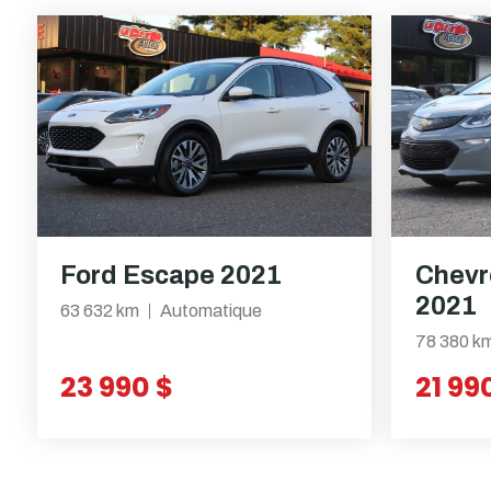
Ford Escape 2021
Chevr
2021
63 632 km
Automatique
78 380 k
23 990 $
21 99