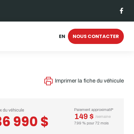
EN
NOUS CONTACTER
Imprimer la fiche du véhicule
ix du véhicule
Paiement approximatif*
149 $
36 990 $
/semaine
7.99 % pour 72 mois