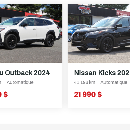
u Outback 2024
Nissan Kicks 20
m
Automatique
41 198 km
Automatique
0 $
21 990 $