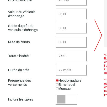
Valeur du véhicule
d'échange
Solde du prêt du
véhicule d'échange
Mise de fonds
*U
Taux d'intérêt
ti
ch
l’
Ca
Durée du prêt
q
**
Fréquence des
Hebdomadaire
us
versements
Bimensuel
d'
Mensuel
pa
pa
Inclure les taxes