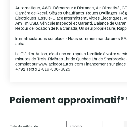
Automatique, AWD, Démarreur à Distance, Air Climatisé, GP
Caméra de Recul, Sièges Chauffants, Roues D'Alliages, Régul
Électriques, Essuie-Glace Intermittent, Vitres Électriques, 
Am Fm USB. Véhicule Inspecté et Garanti, Balance de Garant
Retour de location de Kia Canada, Un seul propriétaire, Rapp
Immatriculations sur place - Nous sommes mandataires SAAQ
achat.
La Clé d'or Autos, c'est une entreprise familiale à votre ser
minutes de Trois-Rivières 1hr de Québec 1hr de Sherbrooke et
complet sur www.lacledorautos.com Financement sur place a
4792 Texto 1-819-806-3825
Paiement approximatif*
Prix du véhicule