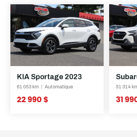
KIA Sportage 2023
Subar
61 053 km
Automatique
51 314 k
22 990 $
31 99