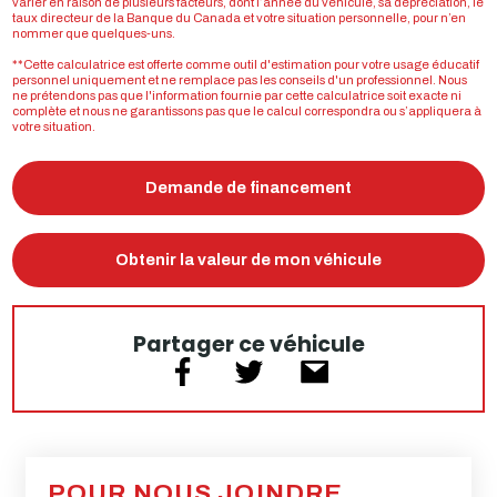
varier en raison de plusieurs facteurs, dont l’année du véhicule, sa dépréciation, le
taux directeur de la Banque du Canada et votre situation personnelle, pour n’en
nommer que quelques-uns.
**Cette calculatrice est offerte comme outil d'estimation pour votre usage éducatif
personnel uniquement et ne remplace pas les conseils d'un professionnel. Nous
ne prétendons pas que l'information fournie par cette calculatrice soit exacte ni
complète et nous ne garantissons pas que le calcul correspondra ou s’appliquera à
votre situation.
Demande de financement
Obtenir la valeur de mon véhicule
Partager ce véhicule
POUR NOUS JOINDRE