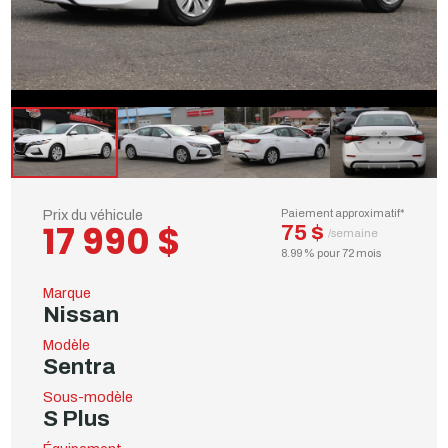
Prix du véhicule
Paiement approximatif*
17 990 $
75 $
/semaine
8.99 % pour 72 mois
Marque
Nissan
Modèle
Sentra
Sous-modèle
S Plus