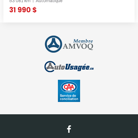
53 081 km
Automatique
31 990 $