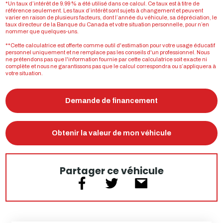
*Un taux d’intérêt de 9.99 % a été utilisé dans ce calcul. Ce taux est à titre de
référence seulement. Les taux d’intérêt sont sujets à changement et peuvent
varier en raison de plusieurs facteurs, dont l’année du véhicule, sa dépréciation, le
taux directeur de la Banque du Canada et votre situation personnelle, pour n’en
nommer que quelques-uns.
**Cette calculatrice est offerte comme outil d'estimation pour votre usage éducatif
personnel uniquement et ne remplace pas les conseils d'un professionnel. Nous
ne prétendons pas que l'information fournie par cette calculatrice soit exacte ni
complète et nous ne garantissons pas que le calcul correspondra ou s’appliquera à
votre situation.
Demande de financement
Obtenir la valeur de mon véhicule
Partager ce véhicule